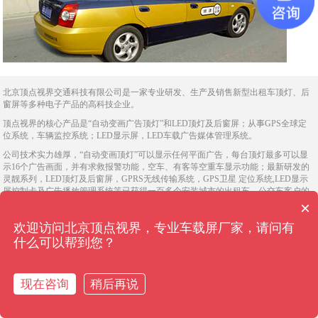
北京顶点视界交通科技有限公司是一家专业研发、生产及销售新型出租车顶灯、后
窗屏等多种电子产品的高科技企业。
顶点视界的核心产品是“自动变画广告顶灯”和LED顶灯及后窗屏；从事GPS全球定
位系统，车辆监控系统；LED显示屏，LED车载广告媒体管理系统。
公司技术实力雄厚，“自动变画顶灯”可以显示任何平面广告，每台顶灯最多可以显
示16个广告画面，并有求救报警功能，空车、有客等空重车显示功能；最新研发的
灵靓系列，LED顶灯及后窗屏，GPRS无线传输系统，GPS卫星 定位系统,LED显示
屏控制卡及广告播放管理系统等已获得一百多个安装城市的出租车、公交车客户的
一致认同，也得到了广告同仁的 高度评价。
×
公司遵循“技术创新服务市场，科技推动传媒发展”，不断拓展，完善产品及服务体
欢迎访问北京顶点视界，专业车载屏厂家，请问有
系。立足国内，放眼国际，为传媒业提供新型、可靠、高性价比的广告产品，让移
什么可以帮到您？
动广告传媒成为真正的“顶点视界”！
版权所有：北京顶点视界交通科技有限公司 Copyright © 2022 All Rights Reserved
京
现在咨询
稍后再说
ICP备2022002017号-2
在线咨询
直通经理